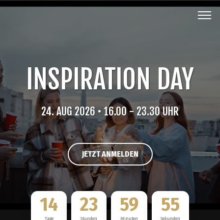
INSPIRATION DAY
24. AUG 2026
• 16.00 - 23.30 UHR
JETZT ANMELDEN
14
23
59
55
Tage
Stunden
Minuten
Sekunden