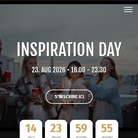
INSPIRATION DAY
23. AUG 2026
• 16.00 - 23.30
S'INSCRIRE ICI
14
23
59
53
jours
heures
minutes
secondes