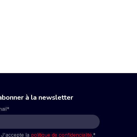
abonner à la newsletter
ail
*
J'accepte la
politique de confidencialité
.
*